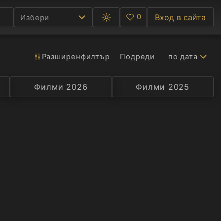
0
Вход в сайта
Избери
Превключване
Любими
между
тъмна
и
светла
Разширен
филтър
Подреди
по дата
Ф
тема
С
Филми 2026
Селекция
Превод
Филми 2025
Актьор
А
Р
C