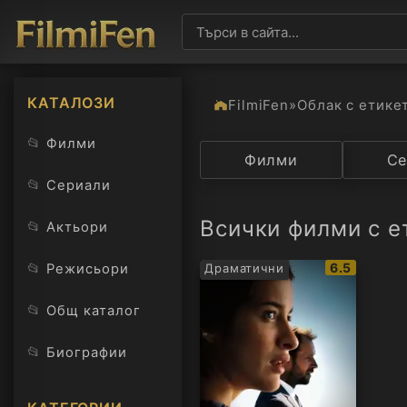
КАТАЛОЗИ
FilmiFen
»
Облак с етике
📂
Филми
Категория
Филми
Държав
Се
📂
Сериали
Всички филми с е
📂
Актьори
IMDb
📂
6.5
Режисьори
Драматични
рейтинг:
📂
Общ каталог
📂
Биографии