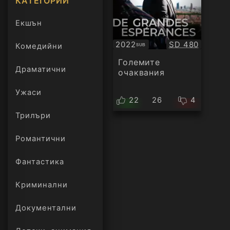
КАТЕГОРИИ
Екшън
Качество:
2022
SD 480
Комедийни
SUB
Субтитри
Големите
Драматични
очаквания
Ужаси
22
26
4
Трилъри
онлайн
Романтични
Фантастика
Криминални
Документални