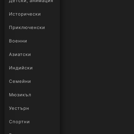
Детски, анимация
Исторически
Приключенски
Военни
Азиатски
Индийски
Семейни
Мюзикъл
Уестърн
Спортни