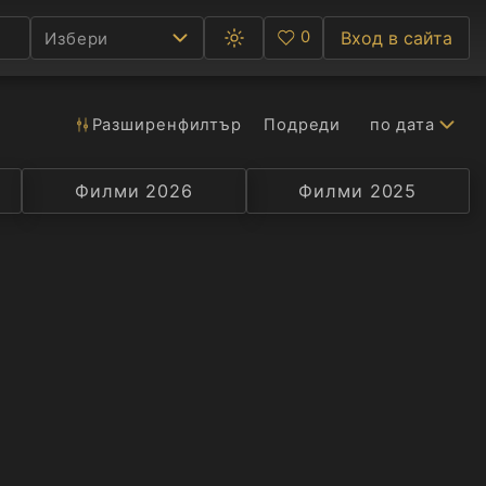
0
Вход в сайта
Избери
Превключване
Любими
между
тъмна
и
светла
Разширен
филтър
Подреди
по дата
Ф
тема
С
Филми 2026
Селекция
Превод
Филми 2025
Актьор
А
Р
C