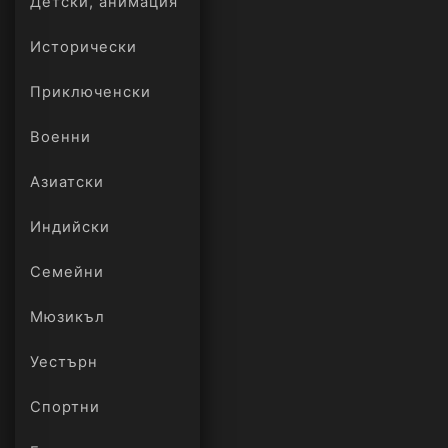
Детски, анимация
Исторически
Приключенски
Военни
Азиатски
Индийски
Семейни
Мюзикъл
Уестърн
Спортни