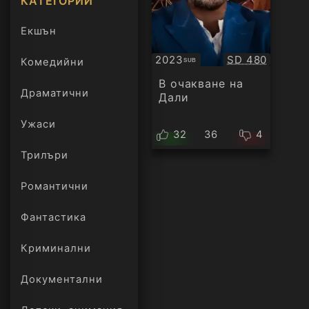
КАТЕГОРИИ
Екшън
Качество:
2023
SD 480
Комедийни
SUB
Субтитри
В очакване на
Драматични
Дали
Ужаси
32
36
4
Трилъри
онлайн
Романтични
Фантастика
Криминални
Документални