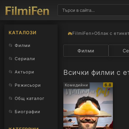
КАТАЛОЗИ
FilmiFen
»
Облак с етике
📂
Филми
Категория
Филми
Държав
Се
📂
Сериали
Всички филми с е
📂
Актьори
IMDb
📂
6.8
Режисьори
Комедийни
рейтинг:
📂
Общ каталог
📂
Биографии