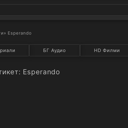
ти
» Esperando
а
риали
Година
БГ Аудио
IMDB
HD Филми
Рейтинг
тикет: Esperando