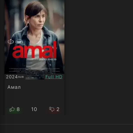
Качество:
2024
Full HD
SUB
Субтитри
Амал
8
10
2