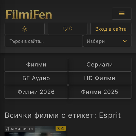
0
Вход в сайта
Превключване
Любими
между
Избери
тъмна
и
светла
тема
Филми
Сериали
Ф
БГ Аудио
HD Филми
С
Филми 2026
Филми 2025
А
Р
Всички филми с етикет: Esprit
C
IMDb
7.4
Драматични
рейтинг: