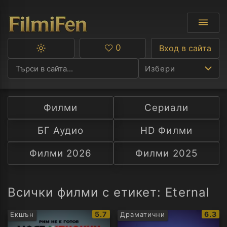
0
Вход в сайта
Превключване
Любими
между
Избери
тъмна
и
светла
тема
Филми
Сериали
Ф
БГ Аудио
HD Филми
С
Филми 2026
Филми 2025
А
Р
Всички филми с етикет: Eternal
C
IMDb
IMDb
5.7
6.3
Екшън
Драматични
рейтинг:
рейти