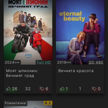
Качество:
Качество
2024
Full HD
2019
SD 480
SUB
SUB
Субтитри
Субтитри
Моят шпионин:
Вечната красота
Вечният град
26
32
6
1
1
0
IMDb
8.3
Романтични
рейтинг: