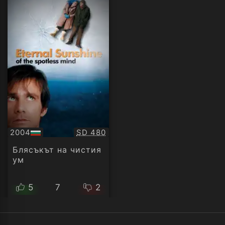
Качество:
2004
SD 480
БГ
аудио
Блясъкът на чистия
ум
5
7
2