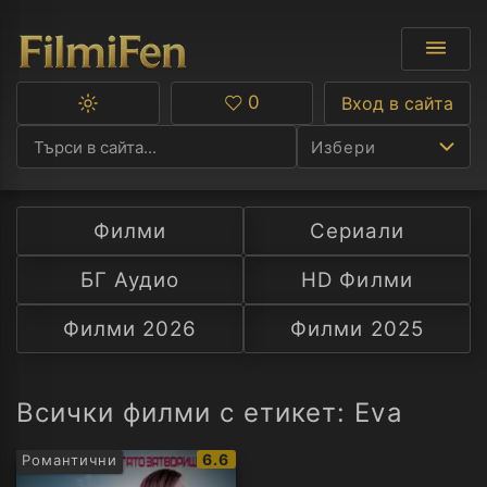
0
Вход в сайта
Превключване
Любими
между
Избери
тъмна
и
светла
тема
Филми
Сериали
Ф
БГ Аудио
HD Филми
С
Филми 2026
Филми 2025
А
Р
Всички филми с етикет: Eva
C
IMDb
6.6
Романтични
рейтинг: