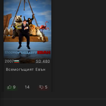
Качество:
2007
SD 480
БГ
аудио
Всемогъщият Евън
9
14
5