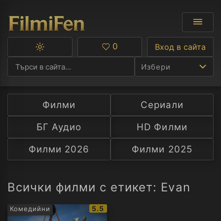
0
Вход в сайта
Превключване
Любими
между
Избери
тъмна
и
светла
тема
Филми
Сериали
Ф
БГ Аудио
HD Филми
С
Филми 2026
Филми 2025
А
Р
Всички филми с етикет: Evan
C
IMDb
5.5
Комедийни
рейтинг: