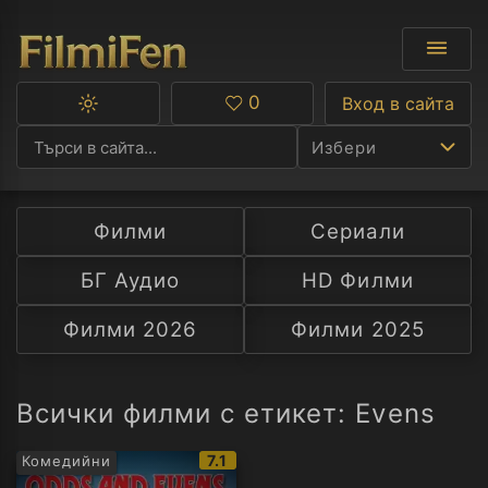
0
Вход в сайта
Превключване
Любими
между
Избери
тъмна
и
светла
тема
Филми
Сериали
Ф
БГ Аудио
HD Филми
С
Филми 2026
Филми 2025
А
Р
Всички филми с етикет: Evens
C
IMDb
7.1
Комедийни
рейтинг: