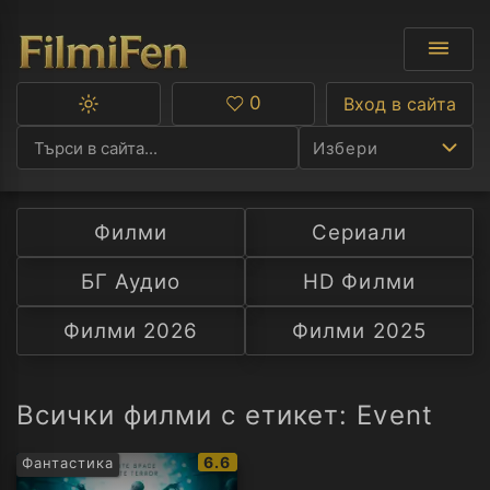
0
Вход в сайта
Превключване
Любими
между
Избери
тъмна
и
светла
тема
Филми
Сериали
Ф
БГ Аудио
HD Филми
С
Филми 2026
Филми 2025
А
Р
Всички филми с етикет: Event
C
IMDb
6.6
Фантастика
рейтинг: