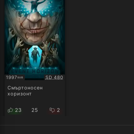
Качество:
1997
SD 480
SUB
Субтитри
Смъртоносен
хоризонт
23
25
2