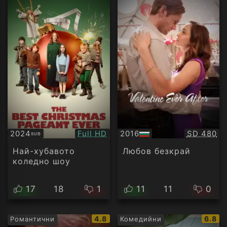
Качество:
Качество
2024
Full HD
2016
SD 480
SUB
Субтитри
БГ
аудио
Най-хубавото
Любов безкрай
коледно шоу
17
18
1
11
11
0
IMDb
IMDb
4.8
6.8
Романтични
Комедийни
рейтинг:
рейти