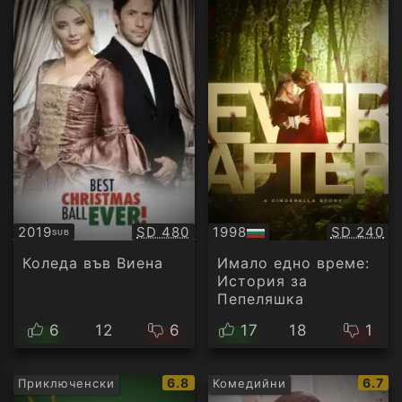
Качество:
Качество
2019
SD 480
1998
SD 240
SUB
Субтитри
БГ
аудио
Коледа във Виена
Имало едно време:
История за
Пепеляшка
6
12
6
17
18
1
IMDb
IMDb
6.8
6.7
Приключенски
Комедийни
рейтинг:
рейти