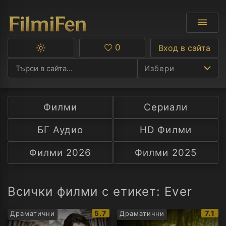
0
Вход в сайта
Превключване
Любими
между
Избери
тъмна
и
светла
тема
Филми
Сериали
Ф
БГ Аудио
HD Филми
С
Филми 2026
Филми 2025
А
Р
Всички филми с етикет: Ever
C
IMDb
IMDb
5.7
7.1
Драматични
Драматични
рейтинг:
рейт