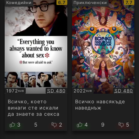
IMDb
IMDb
6.7
7.7
Комедийни
Приключенски
рейтинг:
рейт
Качество:
Качество
1972
SD 480
2022
SD 480
SUB
SUB
Субтитри
Субтитри
Всичко, което
Всичко навсякъде
винаги сте искали
наведнъж
да знаете за секса
3
5
2
4
9
5