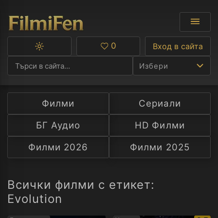
0
Вход в сайта
Превключване
Любими
между
Избери
тъмна
и
светла
тема
Филми
Сериали
Ф
БГ Аудио
HD Филми
С
Филми 2026
Филми 2025
А
Р
Всички филми с етикет:
Evolution
C