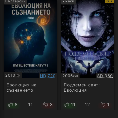
IMDb
6.7
Български
Ужаси
рейти
2010
Качество:
Качество
HD 720
2006
SD 360
SUB
Оригинално
Субтитри
аудио
Еволюция на
Подземен свят:
съзнанието
Еволюция
8
11
3
11
12
1