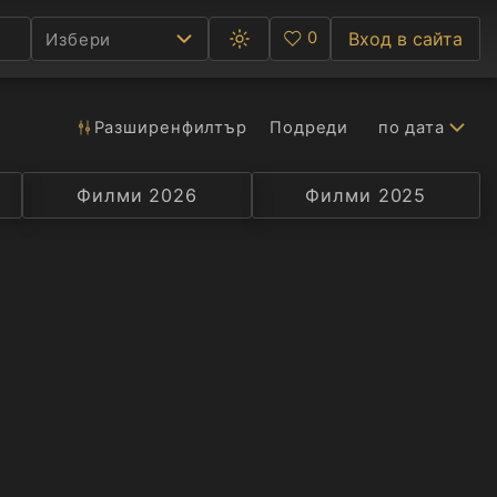
0
Вход в сайта
Избери
Превключване
Любими
между
тъмна
и
светла
Разширен
филтър
Подреди
по дата
Ф
тема
С
Филми 2026
Селекция
Превод
Филми 2025
Актьор
А
Р
C