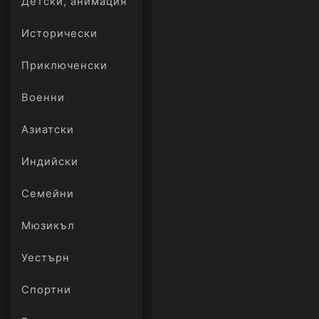
Детски, анимация
Исторически
Приключенски
Военни
Азиатски
Индийски
Семейни
Мюзикъл
Уестърн
Спортни