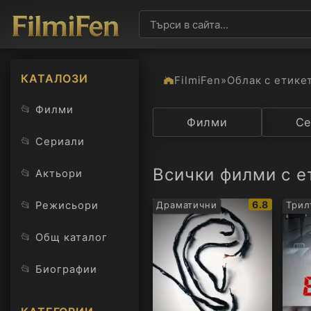
КАТАЛОЗИ
FilmiFen
»
Облак с етике
📂
Филми
Категория
Филми
Държав
Се
📂
Сериали
Всички филми с е
📂
Актьори
IMDb
📂
6.8
Режисьори
Драматични
Трил
рейтинг:
📂
Общ каталог
📂
Биографии