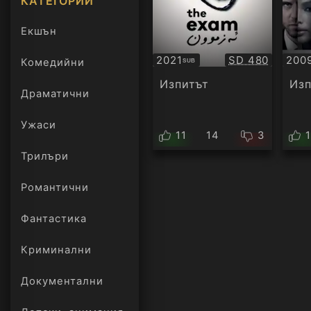
КАТЕГОРИИ
Екшън
Качество:
2021
SD 480
200
Комедийни
SUB
Субтитри
Суб
Изпитът
Из
Драматични
Ужаси
11
14
3
Трилъри
онлайн
Романтични
Фантастика
Криминални
Документални