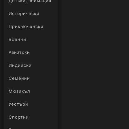
Детски, анимация
Исторически
Приключенски
Военни
Азиатски
Индийски
Семейни
Мюзикъл
Уестърн
Спортни