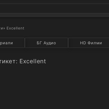
ти
» Excellent
а
риали
Година
БГ Аудио
IMDB
HD Филми
Рейтинг
икет: Excellent