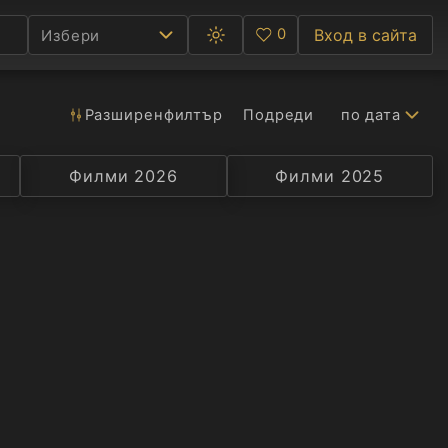
0
Вход в сайта
Избери
Превключване
Любими
между
тъмна
и
светла
Разширен
филтър
Подреди
по дата
Ф
тема
С
Филми 2026
Селекция
Превод
Филми 2025
Актьор
А
Р
C