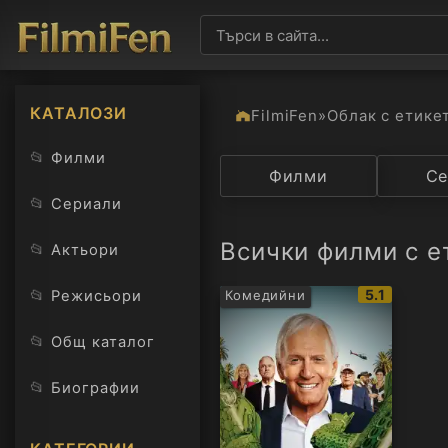
КАТАЛОЗИ
FilmiFen
»
Облак с етике
📂
Филми
Категория
Филми
Държав
Се
📂
Сериали
Всички филми с ет
📂
Актьори
IMDb
📂
5.1
Режисьори
Комедийни
рейтинг:
📂
Общ каталог
📂
Биографии