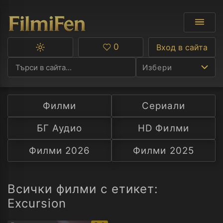
0
Вход в сайта
Превключване
Любими
между
Избери
тъмна
и
светла
тема
Филми
Сериали
Ф
БГ Аудио
HD Филми
С
Филми 2026
Филми 2025
А
Р
Всички филми с етикет:
Excursion
C