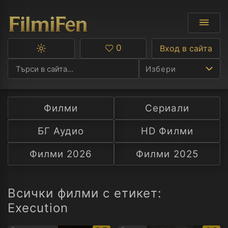
0
Вход в сайта
Превключване
Любими
между
Избери
тъмна
и
светла
тема
Филми
Сериали
Ф
БГ Аудио
HD Филми
С
Филми 2026
Филми 2025
А
Р
Всички филми с етикет:
Execution
C