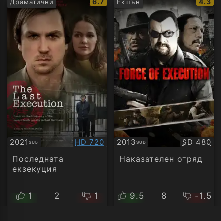
IMDb
IMDb
6.7
4.3
Драматични
Екшън
рейтинг:
рейти
Качество:
Качество
2021
HD 720
2013
SD 480
SUB
SUB
Субтитри
Субтитри
Последната
Наказателен отряд
екзекуция
1
2
1
9.5
8
-1.5