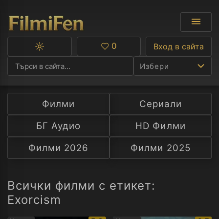
0
Вход в сайта
Превключване
Любими
между
Избери
тъмна
и
светла
тема
Филми
Сериали
Ф
БГ Аудио
HD Филми
С
Филми 2026
Филми 2025
А
Р
Всички филми с етикет:
Exorcism
C