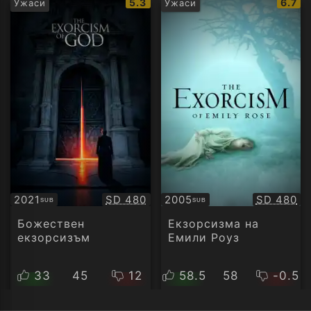
IMDb
IMDb
5.3
6.7
Ужаси
Ужаси
рейтинг:
рейти
Качество:
Качество
2021
SD 480
2005
SD 480
SUB
SUB
Субтитри
Субтитри
Божествен
Екзорсизма на
екзорсизъм
Емили Роуз
33
45
12
58.5
58
-0.5