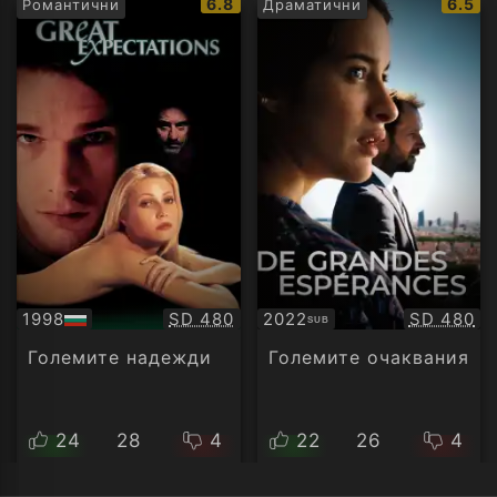
IMDb
IMDb
6.8
6.5
Романтични
Драматични
рейтинг:
рейти
Качество:
Качество
1998
SD 480
2022
SD 480
SUB
БГ
Субтитри
аудио
Големите надежди
Големите очаквания
24
28
4
22
26
4