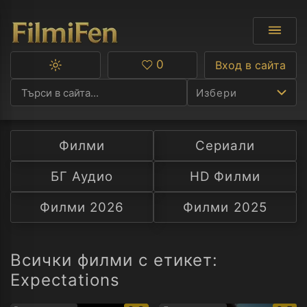
0
Вход в сайта
Превключване
Любими
между
Избери
тъмна
и
светла
тема
Филми
Сериали
Ф
БГ Аудио
HD Филми
С
Филми 2026
Филми 2025
А
Р
Всички филми с етикет:
Expectations
C