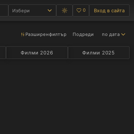
0
Вход в сайта
Избери
Превключване
Любими
между
тъмна
и
светла
Разширен
филтър
Подреди
по дата
Ф
тема
С
Филми 2026
Селекция
Превод
Филми 2025
Актьор
А
Р
C