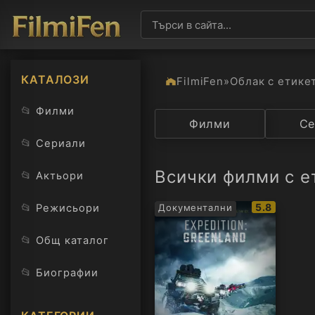
КАТАЛОЗИ
FilmiFen
»
Облак с етике
📂
Филми
Категория
Филми
Държав
Се
📂
Сериали
Всички филми с ет
📂
Актьори
IMDb
📂
5.8
Режисьори
Документални
рейтинг:
📂
Общ каталог
📂
Биографии