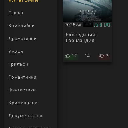
КАТЕГОРИИ
Екшън
Качество:
2025
Full HD
Комедийни
SUB
Субтитри
Експедиция:
Драматични
Гренландия
Ужаси
12
14
2
Трилъри
онлайн
Романтични
Фантастика
Криминални
Документални