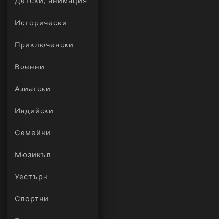
Детски, анимация
Исторически
Приключенски
Военни
Азиатски
Индийски
Семейни
Мюзикъл
Уестърн
Спортни