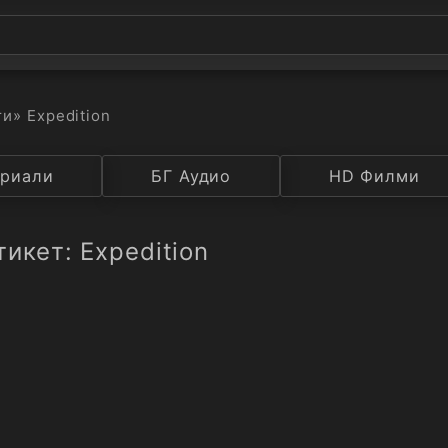
ти
» Expedition
а
риали
Година
БГ Аудио
IMDB
HD Филми
Рейтинг
икет: Expedition