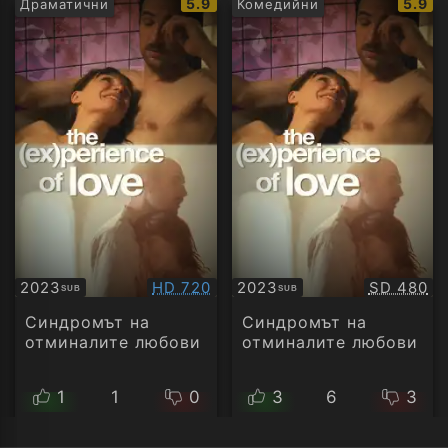
IMDb
IMDb
5.9
5.9
Драматични
Комедийни
рейтинг:
рейти
Качество:
Качество
2023
HD 720
2023
SD 480
SUB
SUB
Субтитри
Субтитри
Синдромът на
Синдромът на
отминалите любови
отминалите любови
1
1
0
3
6
3