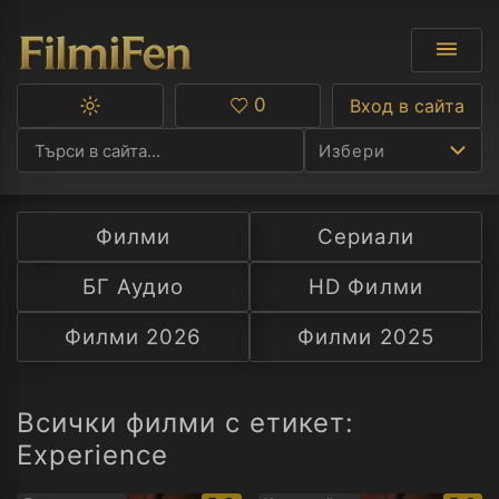
0
Вход в сайта
Превключване
Любими
между
Избери
тъмна
и
светла
тема
Филми
Сериали
Ф
БГ Аудио
HD Филми
С
Филми 2026
Филми 2025
А
Р
Всички филми с етикет:
Experience
C