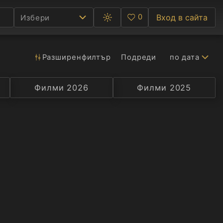
0
Вход в сайта
Избери
Превключване
Любими
между
тъмна
и
светла
Разширен
филтър
Подреди
по дата
Ф
тема
С
Филми 2026
Селекция
Превод
Филми 2025
Актьор
А
Р
C