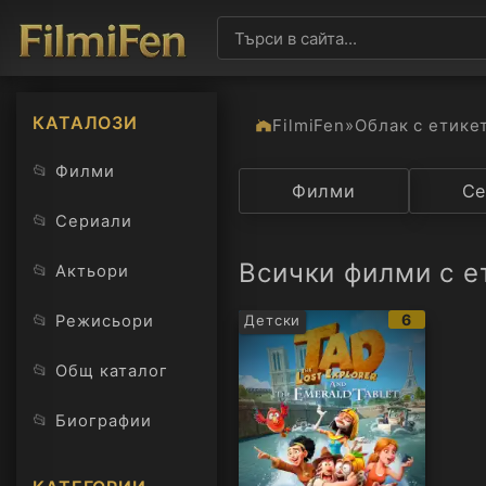
КАТАЛОЗИ
FilmiFen
»
Облак с етике
📂
Филми
Категория
Филми
Държав
Се
📂
Сериали
Всички филми с ет
📂
Актьори
IMDb
📂
6
Режисьори
Детски
рейтинг:
📂
Общ каталог
📂
Биографии