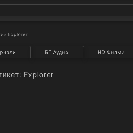
ти
» Explorer
а
риали
Година
БГ Аудио
IMDB
HD Филми
Рейтинг
икет: Explorer