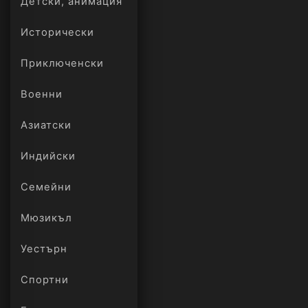
Детски, анимация
Исторически
Приключенски
Военни
Азиатски
Индийски
Семейни
Мюзикъл
Уестърн
Спортни