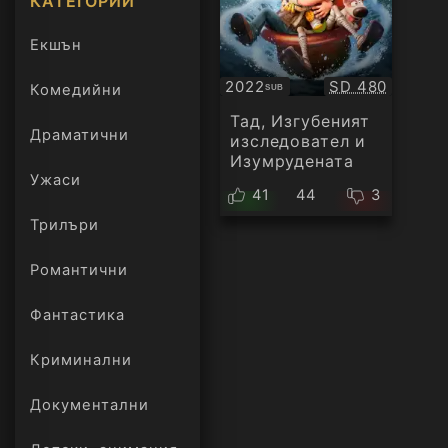
КАТЕГОРИИ
Екшън
Качество:
2022
SD 480
Комедийни
SUB
Субтитри
Тад, Изгубеният
Драматични
изследовател и
Изумрудената
Ужаси
плоча
41
44
3
Трилъри
онлайн
Романтични
Фантастика
Криминални
Документални