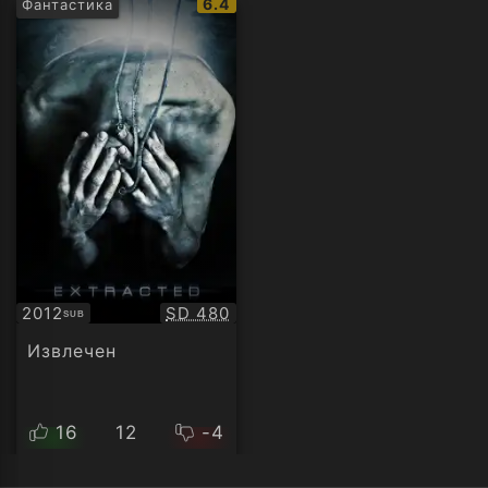
IMDb
6.4
Фантастика
рейтинг:
Качество:
2012
SD 480
SUB
Субтитри
Извлечен
16
12
-4