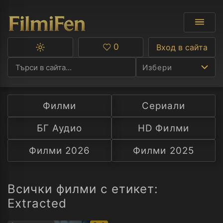
0
Вход в сайта
Превключване
Любими
между
Избери
тъмна
и
светла
тема
Филми
Сериали
Ф
БГ Аудио
HD Филми
С
Филми 2026
Филми 2025
А
Р
Всички филми с етикет:
Extracted
C