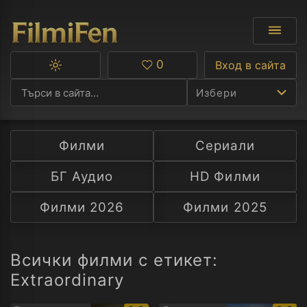
0
Вход в сайта
Превключване
Любими
между
Избери
тъмна
и
светла
тема
Филми
Сериали
Ф
БГ Аудио
HD Филми
С
Филми 2026
Филми 2025
А
Р
Всички филми с етикет:
Extraordinary
C