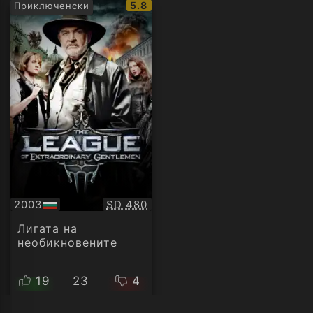
IMDb
5.8
Приключенски
рейтинг:
Качество:
2003
SD 480
БГ
аудио
Лигата на
необикновените
19
23
4