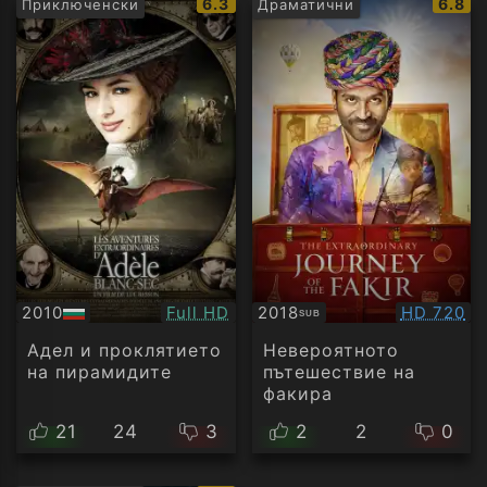
IMDb
IMDb
6.3
6.8
Приключенски
Драматични
рейтинг:
рейти
Качество:
Качество
2010
Full HD
2018
HD 720
SUB
БГ
Субтитри
аудио
Адел и проклятието
Невероятното
на пирамидите
пътешествие на
факира
21
24
3
2
2
0