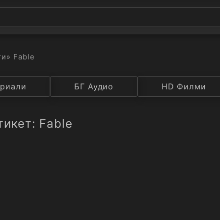
ти
» Fable
а
риали
Година
БГ Аудио
IMDB
HD Филми
Рейтинг
тикет: Fable