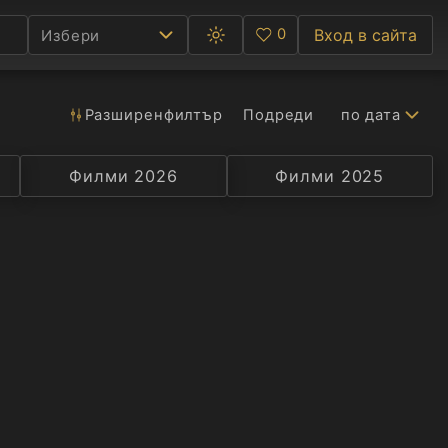
0
Вход в сайта
Избери
Превключване
Любими
между
тъмна
и
светла
Разширен
филтър
Подреди
по дата
Ф
тема
С
Филми 2026
Селекция
Превод
Филми 2025
Актьор
А
Р
C