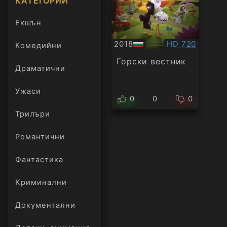
КАТЕГОРИИ
Екшън
Качество:
2018
HD 720
Комедийни
БГ
аудио
Горски вестник
Драматични
Ужаси
0
0
0
Трилъри
онлайн
Романтични
Фантастика
Криминални
Документални