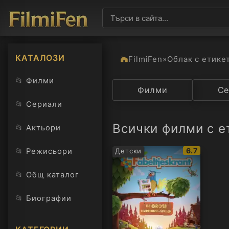
КАТАЛОЗИ
FilmiFen
»
Облак с етике
📂
Филми
Категория
Филми
Държав
Се
📂
Сериали
Всички филми с е
📂
Актьори
IMDb
📂
6.7
Режисьори
Детски
рейтинг:
📂
Общ каталог
📂
Биографии