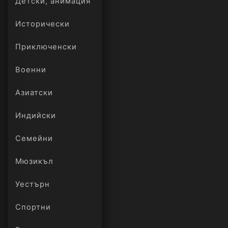
Детски, анимация
Исторически
Приключенски
Военни
Азиатски
Индийски
Семейни
Мюзикъл
Уестърн
Спортни