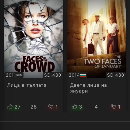
Качество:
Качество
2011
SD 480
2014
SD 480
SUB
Субтитри
БГ
аудио
Лица в тълпата
Двете лица на
януари
27
28
1
3
4
1