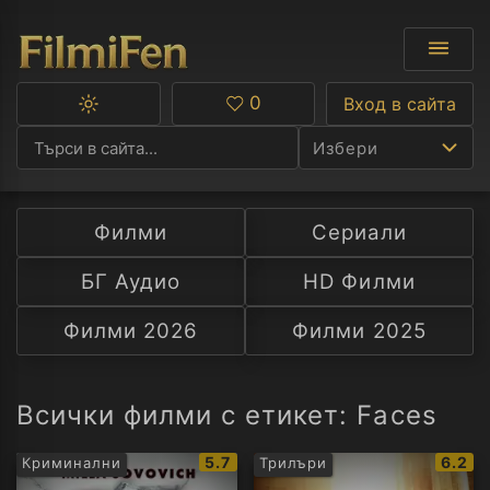
0
Вход в сайта
Превключване
Любими
между
Избери
тъмна
и
светла
тема
Филми
Сериали
Ф
БГ Аудио
HD Филми
С
Филми 2026
Филми 2025
А
Р
Всички филми с етикет: Faces
C
IMDb
IMDb
5.7
6.2
Криминални
Трилъри
рейтинг:
рейти