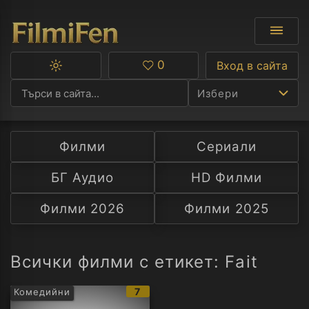
0
Вход в сайта
Превключване
Любими
между
Избери
тъмна
и
светла
тема
Филми
Сериали
Ф
БГ Аудио
HD Филми
С
Филми 2026
Филми 2025
А
Р
Всички филми с етикет: Fait
C
IMDb
7
Комедийни
рейтинг: