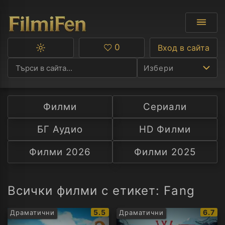
0
Вход в сайта
Превключване
Любими
между
Избери
тъмна
и
светла
тема
Филми
Сериали
Ф
БГ Аудио
HD Филми
С
Филми 2026
Филми 2025
А
Р
Всички филми с етикет: Fang
C
IMDb
IMDb
5.5
6.7
Драматични
Драматични
рейтинг:
рейти