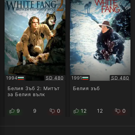
Качество:
Качество
1994
SD 480
1991
SD 480
БГ
БГ
аудио
аудио
Белия Зъб 2: Митът
Белия зъб
за Белия вълк
9
9
0
12
12
0