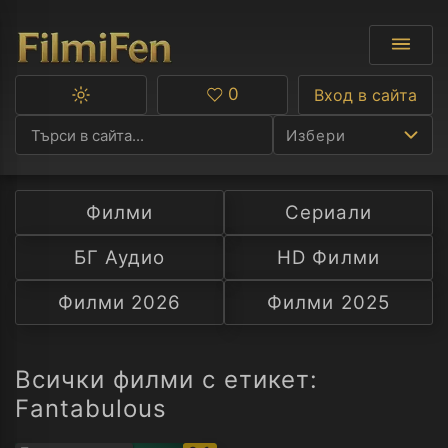
0
Вход в сайта
Превключване
Любими
между
Избери
тъмна
и
светла
тема
Филми
Сериали
Ф
БГ Аудио
HD Филми
С
Филми 2026
Филми 2025
А
Р
Всички филми с етикет:
Fantabulous
C