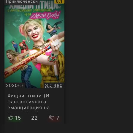
IMDb
6.1
Приключенски
рейтинг:
Качество:
2020
SD 480
SUB
Субтитри
Хищни птици (И
фантастичната
еманципация на
Харли Куин)
15
22
7