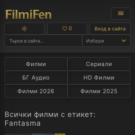
0
Вход в сайта
Превключване
Любими
между
Избери
тъмна
и
светла
тема
Филми
Сериали
Ф
БГ Аудио
HD Филми
С
Филми 2026
Филми 2025
А
Р
Всички филми с етикет:
Fantasma
C