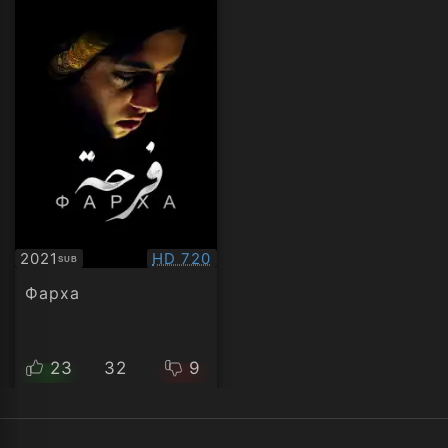
Качество:
2021
HD 720
SUB
Субтитри
Фарха
23
32
9