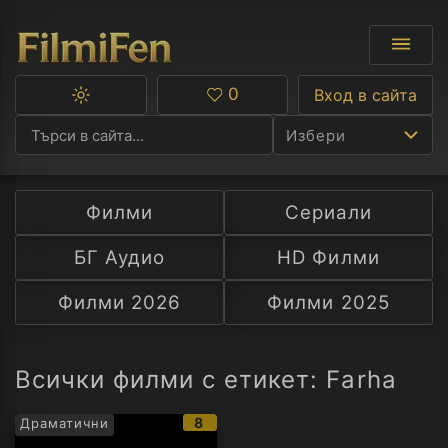
0
Вход в сайта
Превключване
Любими
между
Избери
тъмна
и
светла
тема
Филми
Сериали
Ф
БГ Аудио
HD Филми
С
Филми 2026
Филми 2025
А
Р
Всички филми с етикет: Farha
C
IMDb
8
Драматични
рейтинг: