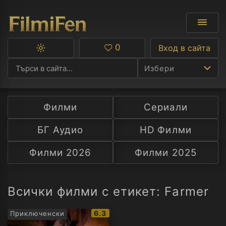
0
Вход в сайта
Превключване
Любими
между
Избери
тъмна
и
светла
тема
Филми
Сериали
Ф
БГ Аудио
HD Филми
С
Филми 2026
Филми 2025
А
Р
Всички филми с етикет: Farmer
C
IMDb
6.3
Приключенски
рейтинг: