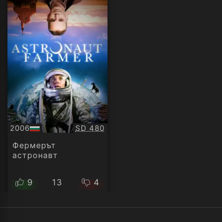
Качество:
2006
SD 480
БГ
аудио
Фермерът
астронавт
9
13
4