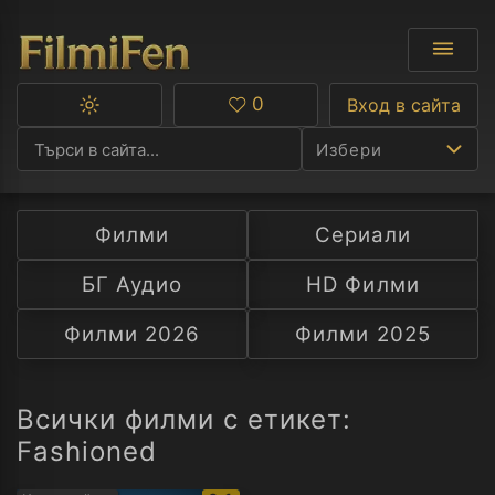
0
Вход в сайта
Превключване
Любими
между
Избери
тъмна
и
светла
тема
Филми
Сериали
Ф
БГ Аудио
HD Филми
С
Филми 2026
Филми 2025
А
Р
Всички филми с етикет:
Fashioned
C