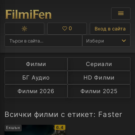
0
Вход в сайта
Превключване
Любими
между
Избери
тъмна
и
светла
тема
Филми
Сериали
Ф
БГ Аудио
HD Филми
С
Филми 2026
Филми 2025
А
Р
Всички филми с етикет: Faster
C
IMDb
6.4
Екшън
рейтинг: