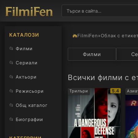
КАТАЛОЗИ
FilmiFen
»
Облак с етике
📂
Филми
Категория
Филми
Държав
Се
📂
Сериали
Всички филми с ет
📂
Актьори
IMDb
📂
5.4
Режисьори
Трилъри
Азиа
рейтинг:
📂
Общ каталог
📂
Биографии