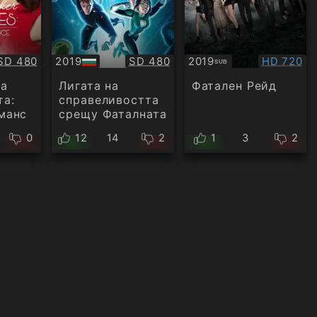
Качество:
Качество:
Качество
SD 480
2019
SD 480
2019
HD 720
SUB
БГ
Субтитри
аудио
на
Лигата на
Фатален Рейд
та:
справеливостта
манс
срещу Фаталната
петорка
0
12
14
2
1
3
2