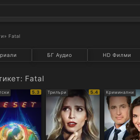
ти
» Fatal
а
риали
Година
БГ Аудио
IMDB
HD Филми
Рейтинг
икет: Fatal
IMDb
IMDb
5.3
5.4
тски
Трилъри
Криминални
рейтинг:
рейтинг: