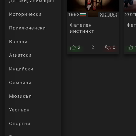
Детски, анимация
Качество:
1993
SD 480
202
Исторически
БГ
Суб
аудио
Фатален
Фат
Приключенски
инстинкт
Военни
2
2
0
Азиатски
Индийски
Семейни
Мюзикъл
Уестърн
Спортни