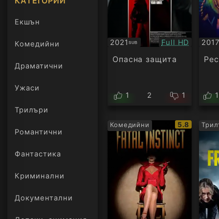
КАТЕГОРИИ
Екшън
Качество:
2021
Full HD
201
Комедийни
SUB
Субтитри
Суб
Опасна защита
Рес
Драматични
Ужаси
1
2
1
Трилъри
онлайн
IMDb
5.8
Комедийни
Трил
Романтични
рейтинг:
Фантастика
Криминални
Документални