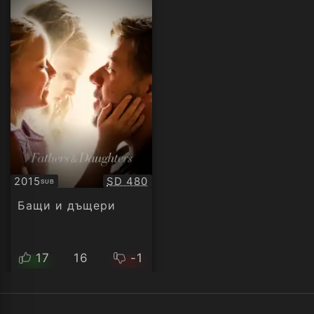
Качество:
2015
SD 480
SUB
Субтитри
Бащи и дъщери
17
16
-1