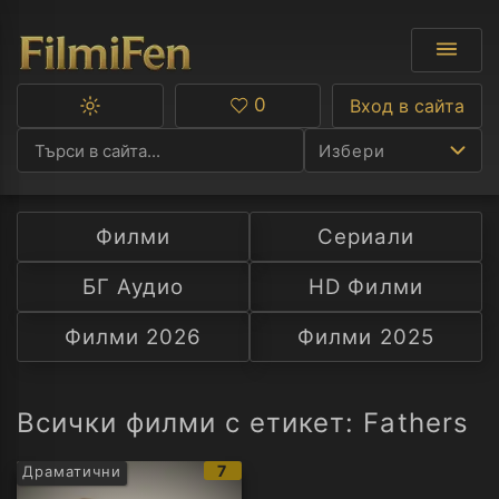
0
Вход в сайта
Превключване
Любими
между
Избери
тъмна
и
светла
тема
Филми
Сериали
Ф
БГ Аудио
HD Филми
С
Филми 2026
Филми 2025
А
Р
Всички филми с етикет: Fathers
C
IMDb
7
Драматични
рейтинг: