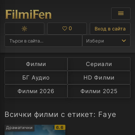
0
Вход в сайта
Превключване
Любими
между
Избери
тъмна
и
светла
тема
Филми
Сериали
Ф
БГ Аудио
HD Филми
С
Филми 2026
Филми 2025
А
Р
Всички филми с етикет: Faye
C
IMDb
6.6
Драматични
рейтинг: