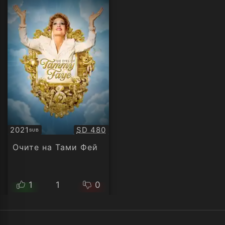
Качество:
2021
SD 480
SUB
Субтитри
Очите на Тами Фей
1
1
0