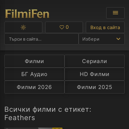
0
Вход в сайта
Превключване
Любими
между
Избери
тъмна
и
светла
тема
Филми
Сериали
Ф
БГ Аудио
HD Филми
С
Филми 2026
Филми 2025
А
Р
Всички филми с етикет:
Feathers
C