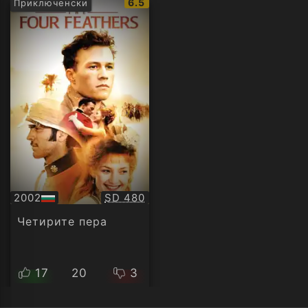
IMDb
6.5
Приключенски
рейтинг:
Качество:
2002
SD 480
БГ
аудио
Четирите пера
17
20
3