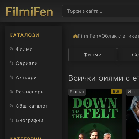
КАТАЛОЗИ
FilmiFen
»
Облак с етике
📂
Филми
Категория
Филми
Държав
Се
📂
Сериали
Всички филми с ет
📂
Актьори
IMDb
📂
5.5
Режисьори
Екшън
Исто
рейтинг:
📂
Общ каталог
📂
Биографии