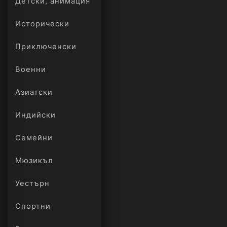
Детски, анимация
Исторически
Приключенски
Военни
Азиатски
Индийски
Семейни
Мюзикъл
Уестърн
Спортни