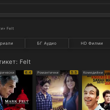
ти
» Felt
а
риали
Година
БГ Аудио
IMDB
HD Филми
Рейтинг
икет: Felt
IMDb
IMDb
6.4
5.5
рически
Романтични
Комедийни
рейтинг:
рейтинг: