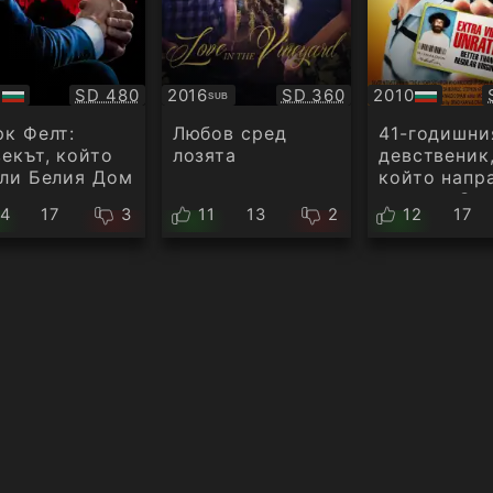
Качество:
Качество:
7
SD 480
2016
SD 360
2010
SUB
Субтитри
БГ
ио
аудио
к Фелт:
Любов сред
41-годишни
екът, който
лозята
девственик
ли Белия Дом
който напр
дете на Са
14
17
3
11
13
2
12
17
Маршал и с
почувства
виновен