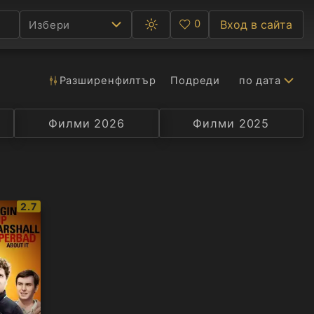
0
Вход в сайта
Избери
Превключване
Любими
между
тъмна
и
светла
Разширен
филтър
Подреди
по дата
Ф
тема
С
Филми 2026
Селекция
Превод
Филми 2025
Актьор
А
Р
IMDb
2.7
C
рейтинг: