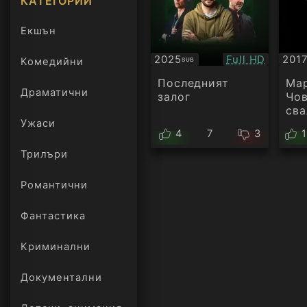
КАТЕГОРИИ
Екшън
Качество:
2025
Full HD
201
Комедийни
SUB
Субтитри
БГ
ауд
Последният
Мар
Драматични
залог
Чов
сва
Ужаси
4
7
3
Трилъри
онлайн
Романтични
Фантастика
Криминални
Документални