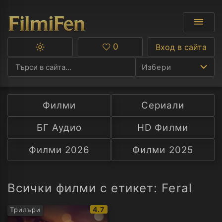
0
Вход в сайта
Превключване
Любими
между
Избери
тъмна
и
светла
тема
Филми
Сериали
Ф
БГ Аудио
HD Филми
С
Филми 2026
Филми 2025
А
Р
Всички филми с етикет: Feral
C
IMDb
4.7
Трилъри
рейтинг: