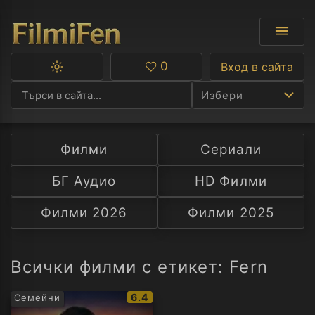
0
Вход в сайта
Превключване
Любими
между
Избери
тъмна
и
светла
тема
Филми
Сериали
Ф
БГ Аудио
HD Филми
С
Филми 2026
Филми 2025
А
Р
Всички филми с етикет: Fern
C
IMDb
6.4
Семейни
рейтинг: