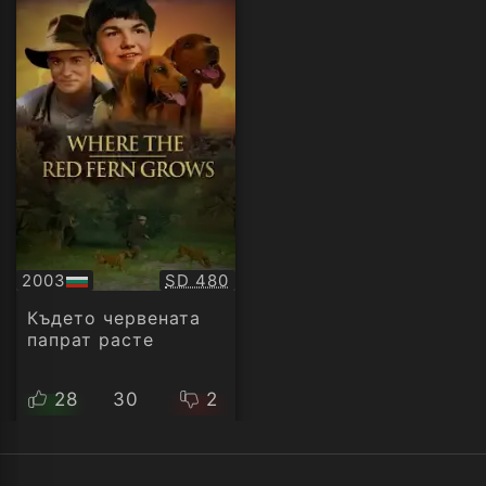
Качество:
2003
SD 480
БГ
аудио
Където червената
папрат расте
28
30
2