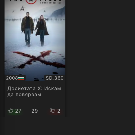
Качество:
2008
SD 360
БГ
аудио
Досиетата Х: Искам
да повярвам
27
29
2