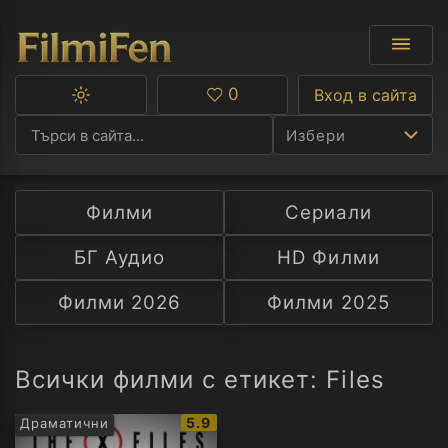
0
Вход в сайта
Превключване
Любими
между
Избери
тъмна
и
светла
тема
Филми
Сериали
Ф
БГ Аудио
HD Филми
С
Филми 2026
Филми 2025
А
Р
Всички филми с етикет: Filеs
C
IMDb
5.9
Драматични
рейтинг: