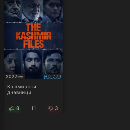
Качество:
2022
HD 720
SUB
Субтитри
Кашмирски
дневници
8
11
3