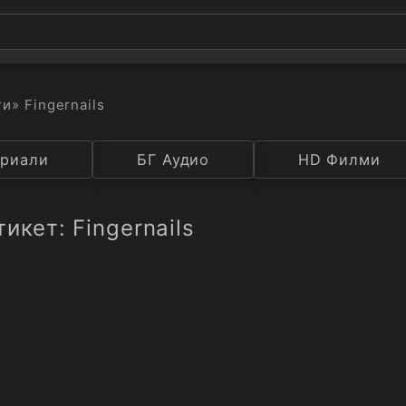
ти
» Fingernails
а
риали
Година
БГ Аудио
IMDB
HD Филми
Рейтинг
икет: Fingernails