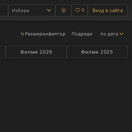
0
Вход в сайта
Избери
Превключване
Любими
между
тъмна
и
светла
Разширен
филтър
Подреди
по дата
Ф
тема
С
Филми 2026
Селекция
Превод
Филми 2025
Актьор
А
Р
C