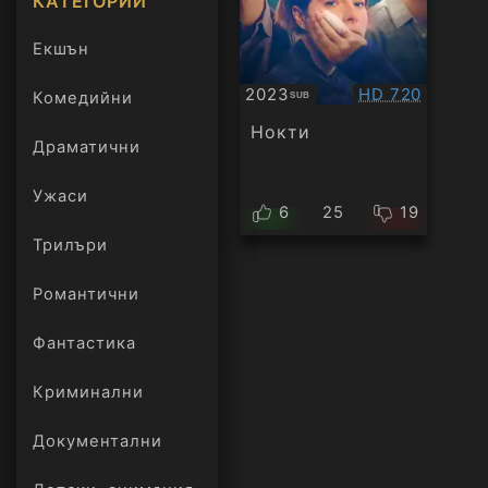
КАТЕГОРИИ
Екшън
Качество:
2023
HD 720
Комедийни
SUB
Субтитри
Нокти
Драматични
Ужаси
6
25
19
Трилъри
онлайн
Романтични
Фантастика
Криминални
Документални