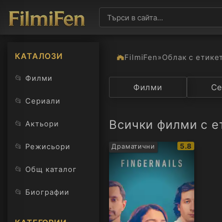
КАТАЛОЗИ
FilmiFen
»
Облак с етике
📂
Филми
Категория
Филми
Държав
Се
📂
Сериали
Всички филми с ет
📂
Актьори
IMDb
📂
5.8
Режисьори
Драматични
рейтинг:
📂
Общ каталог
📂
Биографии