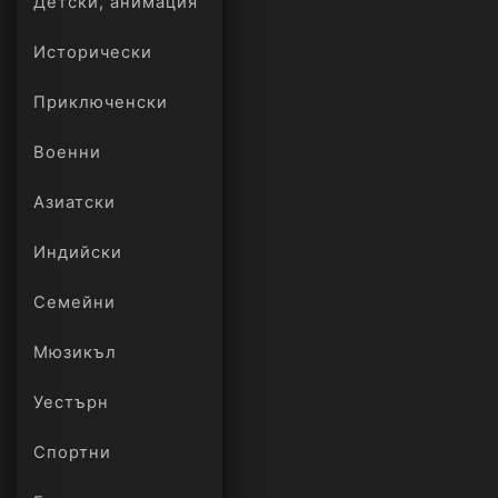
Детски, анимация
Исторически
Приключенски
Военни
Азиатски
Индийски
Семейни
Мюзикъл
Уестърн
Спортни