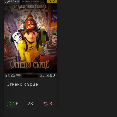
IMDb
6.2
Детски
рейтинг:
Качество:
2022
SD 480
SUB
Субтитри
Огнено сърце
25
28
3