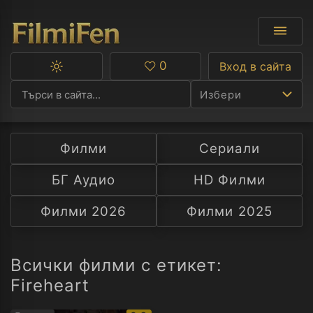
0
Вход в сайта
Превключване
Любими
между
Избери
тъмна
и
светла
тема
Филми
Сериали
Ф
БГ Аудио
HD Филми
С
Филми 2026
Филми 2025
А
Р
Всички филми с етикет:
Fireheart
C