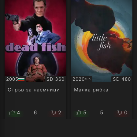
Качество:
Качество
2005
SD 360
2020
SD 480
SUB
БГ
Субтитри
аудио
Стръв за наемници
Малка рибка
4
6
2
5
5
0