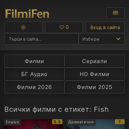
0
Вход в сайта
Превключване
Любими
между
Избери
тъмна
и
светла
тема
Филми
Сериали
Ф
БГ Аудио
HD Филми
С
Филми 2026
Филми 2025
А
Р
Всички филми с етикет: Fish
C
IMDb
IMD
5.3
7
Екшън
Драматични
рейтинг:
рейт