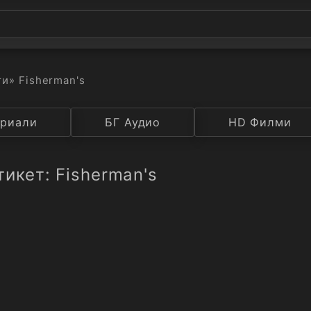
ти
» Fisherman's
а
риали
Година
БГ Аудио
IMDB
HD Филми
Рейтинг
икет: Fisherman's