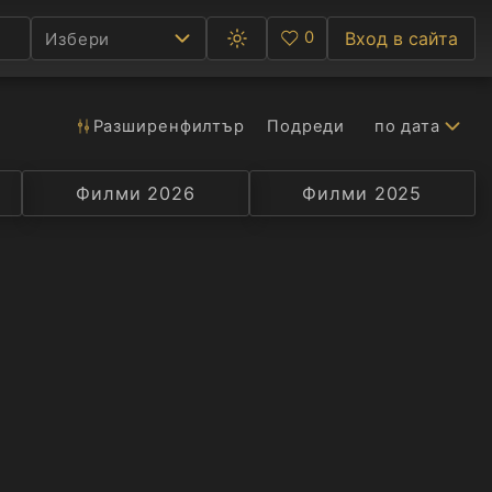
0
Вход в сайта
Избери
Превключване
Любими
между
тъмна
и
светла
Разширен
филтър
Подреди
по дата
Ф
тема
С
Филми 2026
Селекция
Превод
Филми 2025
Актьор
А
Р
C