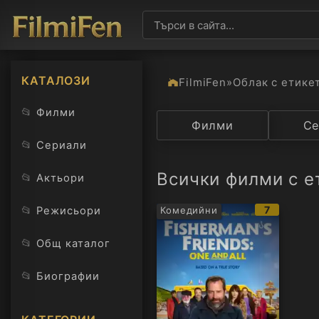
КАТАЛОЗИ
FilmiFen
»
Облак с етике
📂
Филми
Категория
Филми
Държав
Се
📂
Сериали
Всички филми с ет
📂
Актьори
IMDb
📂
7
Режисьори
Комедийни
рейтинг:
📂
Общ каталог
📂
Биографии