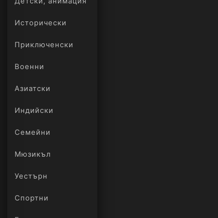
Детски, анимация
Исторически
Приключенски
Военни
Азиатски
Индийски
Семейни
Мюзикъл
Уестърн
Спортни