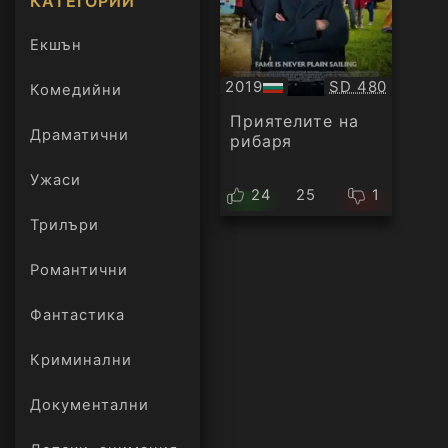
КАТЕГОРИИ
Екшън
Качество:
2019
SD 480
Комедийни
БГ
аудио
Приятелите на
Драматични
рибаря
Ужаси
24
25
1
Трилъри
онлайн
Романтични
Фантастика
Криминални
Документални