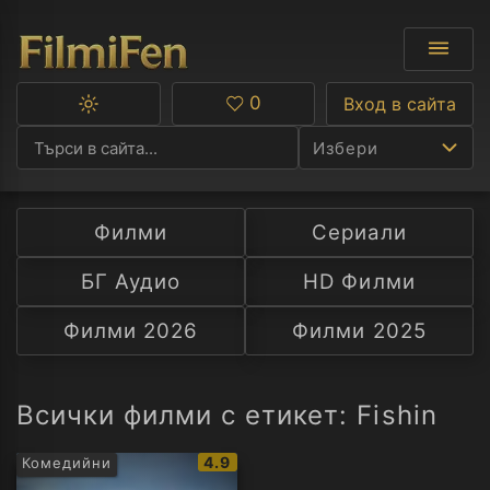
0
Вход в сайта
Превключване
Любими
между
Избери
тъмна
и
светла
тема
Филми
Сериали
Ф
БГ Аудио
HD Филми
С
Филми 2026
Филми 2025
А
Р
Всички филми с етикет: Fishin
C
IMDb
4.9
Комедийни
рейтинг: