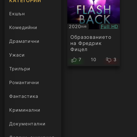
КАТЕГОРИИ
Екшън
Качество:
2020
Full HD
Комедийни
SUB
Субтитри
Образованието
Драматични
на Фредрик
Фицел
Ужаси
7
10
3
Трилъри
онлайн
Романтични
Фантастика
Криминални
Документални