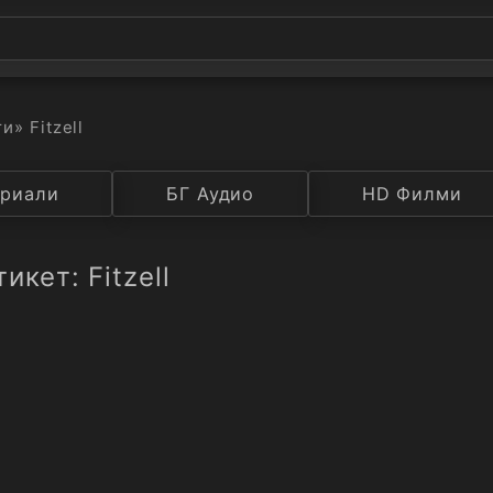
ти
» Fitzell
а
риали
Година
БГ Аудио
IMDB
HD Филми
Рейтинг
икет: Fitzell