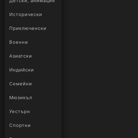
Детски, анимация
Исторически
Приключенски
Военни
Азиатски
Индийски
Семейни
Мюзикъл
Уестърн
Спортни