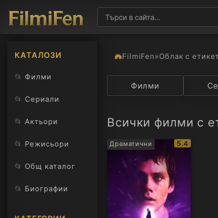
КАТАЛОЗИ
FilmiFen
»
Облак с етике
📂
Филми
Категория
Филми
Държав
Се
📂
Сериали
Всички филми с ет
📂
Актьори
IMDb
📂
5.4
Режисьори
Драматични
рейтинг:
📂
Общ каталог
📂
Биографии