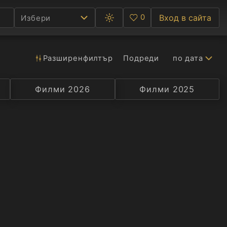
0
Вход в сайта
Избери
Превключване
Любими
между
тъмна
и
светла
Разширен
филтър
Подреди
по дата
Ф
тема
С
Филми 2026
Селекция
Превод
Филми 2025
Актьор
А
Р
C