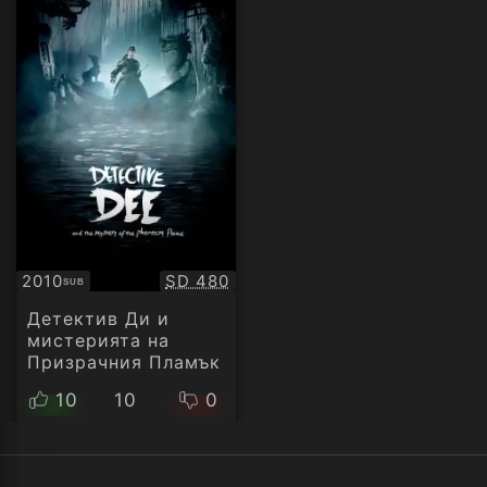
Качество:
2010
SD 480
SUB
Субтитри
Детектив Ди и
мистерията на
Призрачния Пламък
10
10
0