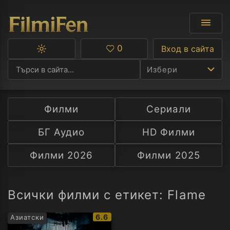
0
Вход в сайта
Превключване
Любими
между
Избери
тъмна
и
светла
тема
Филми
Сериали
Ф
БГ Аудио
HD Филми
С
Филми 2026
Филми 2025
А
Р
Всички филми с етикет: Flame
C
IMDb
6.6
Азиатски
рейтинг: