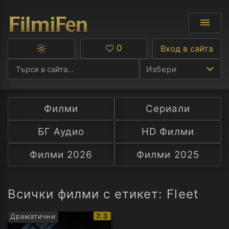
0
Вход в сайта
Превключване
Любими
между
Избери
тъмна
и
светла
тема
Филми
Сериали
Ф
БГ Аудио
HD Филми
С
Филми 2026
Филми 2025
А
Р
Всички филми с етикет: Fleet
C
IMDb
7.3
Драматични
рейтинг: