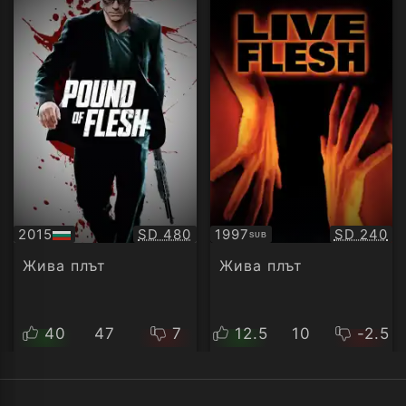
Качество:
Качество
2015
SD 480
1997
SD 240
SUB
БГ
Субтитри
аудио
Жива плът
Жива плът
40
47
7
12.5
10
-2.5