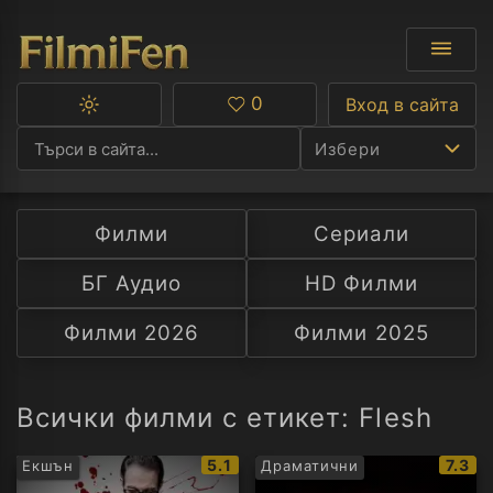
0
Вход в сайта
Превключване
Любими
между
Избери
тъмна
и
светла
тема
Филми
Сериали
Ф
БГ Аудио
HD Филми
С
Филми 2026
Филми 2025
А
Р
Всички филми с етикет: Flesh
C
IMDb
IMDb
5.1
7.3
Екшън
Драматични
рейтинг:
рейти